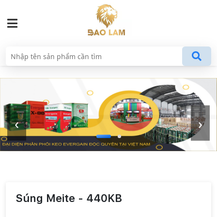
‹
›
Súng Meite - 440KB