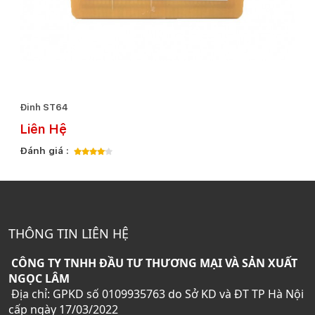
Đinh ST64
Liên Hệ
Đánh giá :
THÔNG TIN LIÊN HỆ
CÔNG TY TNHH ĐẦU TƯ THƯƠNG MẠI VÀ SẢN XUẤT
NGỌC LÂM
Địa chỉ: GPKD số 0109935763 do Sở KD và ĐT TP Hà Nội
cấp ngày 17/03/2022