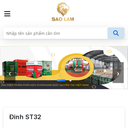
‹
›
Đinh ST32