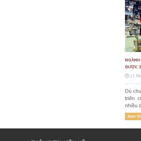
NGÀNH
ĐƯỢC 
21 Th
Dù chưa
triển 
nhiều 
có nhữ
Xem t
yêu cầ
thậm c