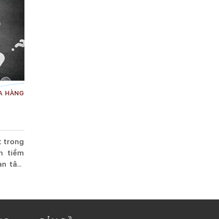
A HÀNG
t trong
h tiềm
an tâm
p hiện
nh dấn
anh đồ
ột vài