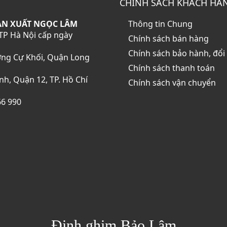
CHÍNH SÁCH KHÁCH HÀ
kinh nghiệm kinh doanh đồ 
Bảo Lâm gợi ý sau đây để qu
ẢN XUẤT NGỌC LÂM
Thông tin Chung
kinh doanh suôn sẻ và thà
TP Hà Nội cấp ngày
nhé.
Chính sách bán hàng
Chính sách bảo hành, đổi 
ờng Cự Khối, Quận Long
Chính sách thanh toán
h, Quận 12, TP. Hồ Chí
Chính sách vận chuyển
66 990
Đinh ghim Bảo Lâm