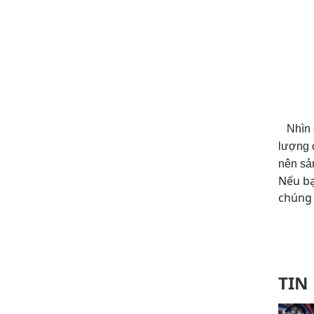
Nhìn c
lượng 
nên sả
Nếu bạ
chúng 
TIN