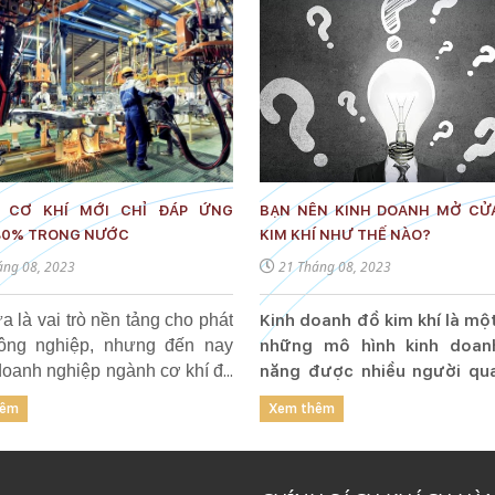
 CƠ KHÍ MỚI CHỈ ĐÁP ỨNG
BẠN NÊN KINH DOANH MỞ CỬ
30% TRONG NƯỚC
KIM KHÍ NHƯ THẾ NÀO?
áng 08, 2023
21 Tháng 08, 2023
 là vai trò nền tảng cho phát
Kinh doanh đồ kim khí là mộ
công nghiệp, nhưng đến nay
những mô hình kinh doan
doanh nghiệp ngành cơ khí đã
năng được nhiều người qu
ng tiến bộ khi đáp ứng được
và lựa chọn để khởi nghiệ
hêm
Xem thêm
u của khách hàng trong nước,
nay. Nếu bạn đang có ý đị
hí xuất khẩu…
thân vào lĩnh vực kinh do
kim khí thì đừng bỏ quả m