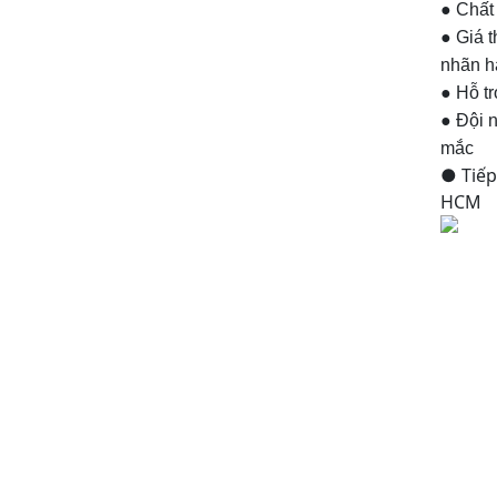
● Chất
● Giá t
nhãn h
● Hỗ tr
● Đội n
mắc
● Tiếp
HCM