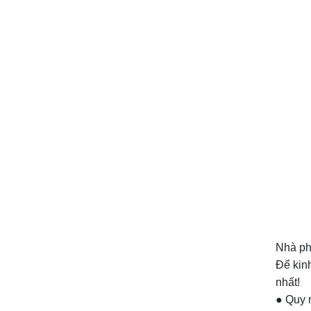
Nhà ph
Để kinh
nhất!
● Quy m