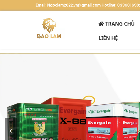
Email: Ngoclam2022.vn@gmail.com
Hotline: 033601699
TRANG CHỦ
LIÊN HỆ
‹