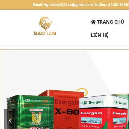
Email: Ngoclam2022.vn@gmail.com
Hotline: 033601699
TRANG CHỦ
LIÊN HỆ
‹