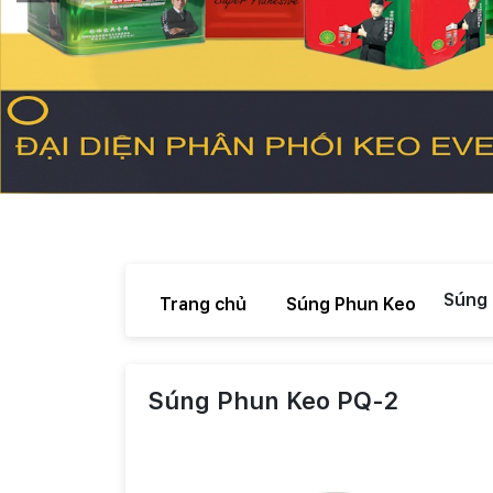
Súng 
Trang chủ
Súng Phun Keo
/
/
Súng Phun Keo PQ-2