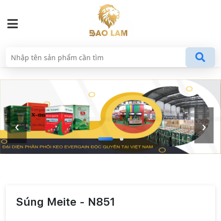
‹
›
Súng Meite - N851