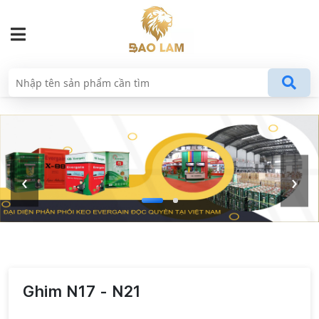
‹
›
Ghim N17 - N21